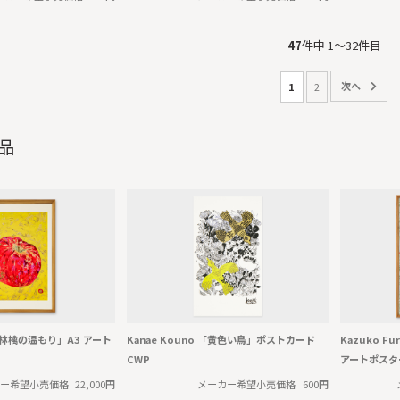
47
件中 1〜32件目
1
2
品
a 「林檎の温もり」A3 アート
Kanae Kouno 「黄色い鳥」ポストカード
Kazuko F
CWP
アートポスター
ー希望小売価格
22,000円
メーカー希望小売価格
600円