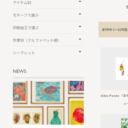
アイテム別
モチーフで選ぶ
印刷加工で選ぶ
47
件中 1〜32件目
作家別（アルファベット順）
シークレット
NEWS
Aiko Poole 
メ