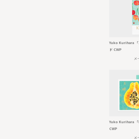
Yuko Kurihara
ド CWP
メ
Yuko Kurihar
CWP
メ