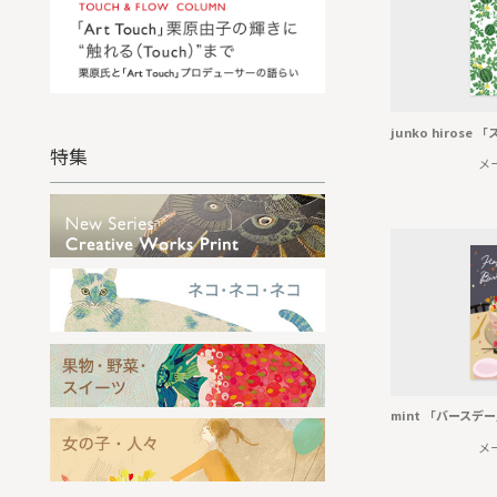
junko hiros
特集
メ
mint 「バースデ
メ