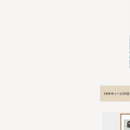
74
件中 1〜32件目