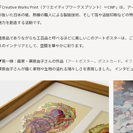
「Creative Works Print（クリエイティブワークスプリント）＝CWP
び抜いた日本の紙、熟練の職人による製版技術、そして箔や活版印刷などの特
魅力を創造する活動です。
量産品でありながらも工芸品と呼べるほどに美しいこのアートポスターは、ご
スのインテリアとして、空間を華やかに彩ります。
▼第一弾：画家・栗原由子さんの作品（
アートポスター
、
ポストカード
、
ギフ
栗原由子さんが描く果物や生物の溢れる瑞々しさを表現しました。 インタビ