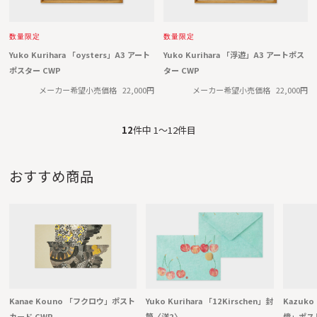
数量限定
数量限定
Yuko Kurihara 「oysters」A3 アート
Yuko Kurihara 「浮遊」A3 アートポス
ポスター CWP
ター CWP
メーカー希望小売価格
22,000円
メーカー希望小売価格
22,000円
12
件中 1〜12件目
おすすめ商品
Kanae Kouno 「フクロウ」ポスト
Yuko Kurihara 「12Kirschen」封
Kazuk
カード CWP
筒〈洋2〉
憶」ポス