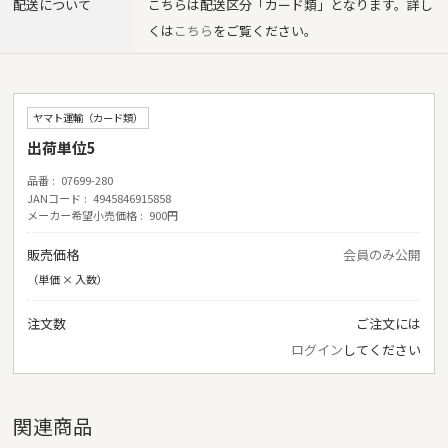
配送について
こちらは配送区分「カード類」となります。詳し
くは
こちら
をご覧ください。
ヤマト運輸（カード類）
出荷単位5
品番
07699-280
JANコード
4945846915858
メーカー希望小売価格
900円
販売価格
会員のみ公開
（単価 × 入数）
注文数
ご注文には
ログイン
してください
関連商品