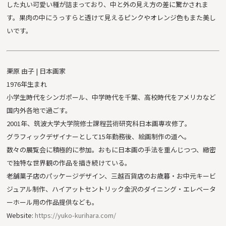
した丸い可愛い種が詰まっており、中と外の見え方の差に驚かされま
す。果肉の中にうっすらと透けて見えるピンクやオレンジ色もまた美し
いです。
栗原 由子 | 日本画家
1976年生まれ
小学生時代をシンガポール、中学時代を千葉、高校時代をアメリカなど
国内外各地で過ごす。
2001年、筑波大学大学院修士課程芸術研究科日本画専攻修了。
グラフィックデザイナーとして15年勤務後、絵画制作の道へ。
数々の展覧会に積極的に参加。おもに日本画の手法を重んじつつ、緻密
で独特な世界観の作品を描き続けている。
老舗菓子店のパッケージデザイン、三越百貨店のお歳暮・お中元キービ
ジュアル制作、ハイアットセントリック金沢のダイニング・エレベータ
ーホール用の作品提供なども。
Website:
https://yuko-kurihara.com/