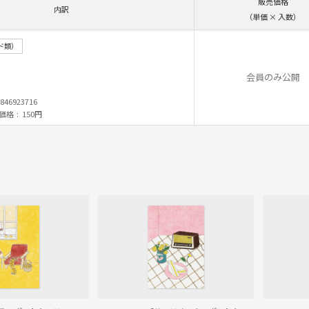
販売価格
内訳
（単価 × 入数）
ド類）
会員のみ公開
846923716
価格
150円