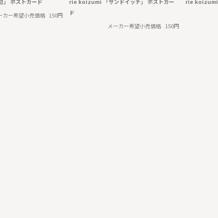
「窓辺」 ポストカード
rie koizumi 「サンドイッチ」 ポストカー
rie koiz
ド
ーカー希望小売価格
150円
メーカー希望小売価格
150円