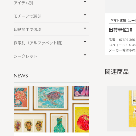
アイテム別
モチーフで選ぶ
ヤマト運輸（カー
出荷単位10
印刷加工で選ぶ
品番
07699-366
作家別（アルファベット順）
JANコード
4945
メーカー希望小売
シークレット
関連商品
NEWS