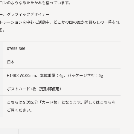
ヨンのようなあたたかみも宿っています。
ーター、グラフィックデザイナー
トレーションを中心に活動中。どこかの国の誰かの暮らしの一幕を想
る。
07699-366
日本
H148×W100mm、本体重量：4g、パッケージ含む：5g
ポストカード1枚（定形郵便用）
こちらは配送区分「カード類」となります。詳しくは
こちら
を
ご覧ください。