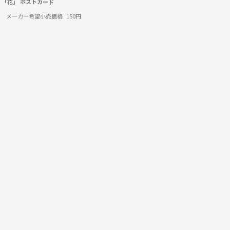
umi 「花」 ポストカード
メーカー希望小売価格
150円