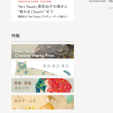
rie koizumi 
メ
特集