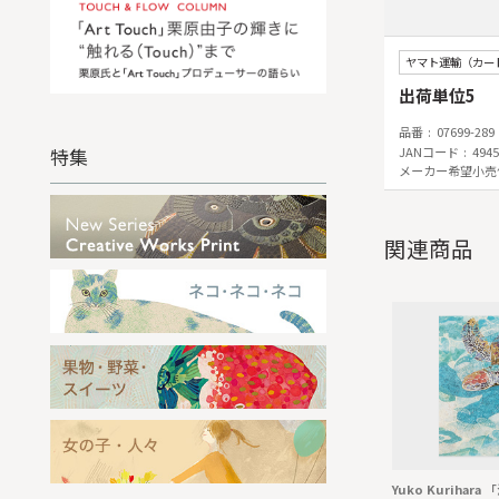
ヤマト運輸（カー
出荷単位5
品番
07699-289
JANコード
4945
特集
メーカー希望小売
関連商品
Yuko Kurihar