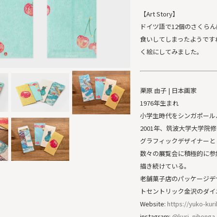
【Art Story】
ドイツ語で12個のさくら
食いしてしまったようです
く絵にしてみました。
栗原 由子 | 日本画家
1976年生まれ
小学生時代をシンガポール
2001年、筑波大学大学院
グラフィックデザイナーと
数々の展覧会に積極的に参
描き続けている。
老舗菓子店のパッケージデ
トセントリック金沢のダイ
Website:
https://yuko-kur
instagram:
@kuri_nihonga