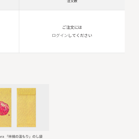
注文数
ご注文には
ログイン
してください
ihara 「林檎の温もり」のし袋