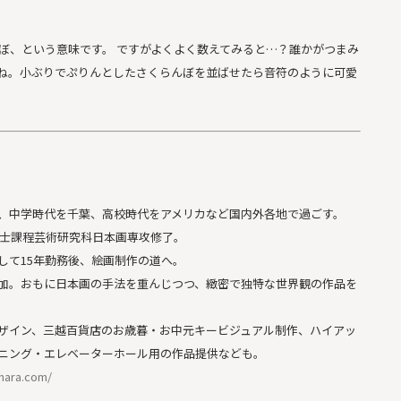
んぼ、という意味です。 ですがよくよく数えてみると…？誰かがつまみ
ね。小ぶりでぷりんとしたさくらんぼを並ばせたら音符のように可愛
、中学時代を千葉、高校時代をアメリカなど国内外各地で過ごす。
修士課程芸術研究科日本画専攻修了。
して15年勤務後、絵画制作の道へ。
加。おもに日本画の手法を重んじつつ、緻密で独特な世界観の作品を
ザイン、三越百貨店のお歳暮・お中元キービジュアル制作、ハイアッ
ニング・エレベーターホール用の作品提供なども。
ihara.com/