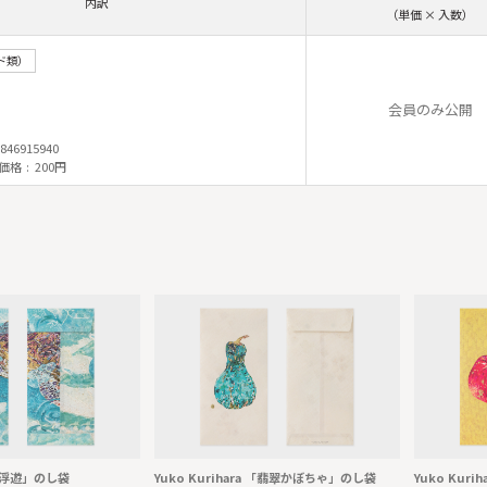
内訳
（単価 × 入数）
ド類）
会員のみ公開
846915940
価格
200円
a 「浮遊」のし袋
Yuko Kurihara 「翡翠かぼちゃ」のし袋
Yuko Kur